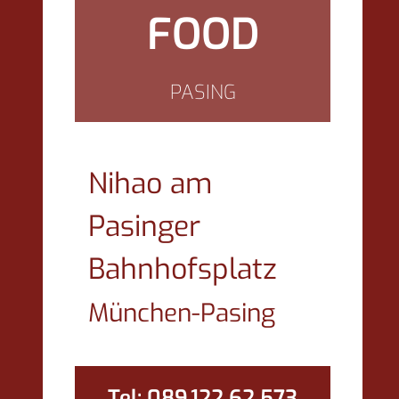
FOOD
PASING
Nihao am
Pasinger
Bahnhofsplatz
München-Pasing
Tel: 089.122 62 573